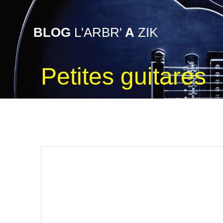
Skip
to
content
BLOG
L'ARBR'
A
ZIK
Petites guitares