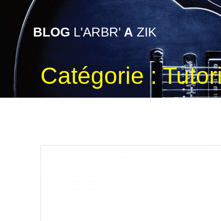
Skip
to
content
BLOG
L'ARBR'
A
ZIK
Catégorie :
Tutor